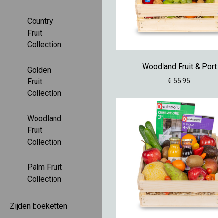
Country
Fruit
Collection
Woodland Fruit & Port
Golden
€ 55.95
Fruit
Collection
Woodland
Fruit
Collection
Palm Fruit
Collection
Zijden boeketten