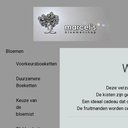
Bloemen
Voorkeursboeketten
W
Duurzamere
Boeketten
Deze verza
De kisten zijn g
Keuze van
Een ideaal cadeau dat 
de
De fruitmanden worden cen
bloemist