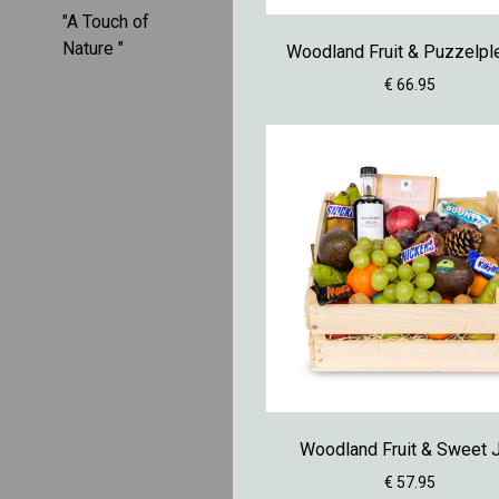
"A Touch of
Nature "
Woodland Fruit & Puzzelpl
€ 66.95
Woodland Fruit & Sweet 
€ 57.95