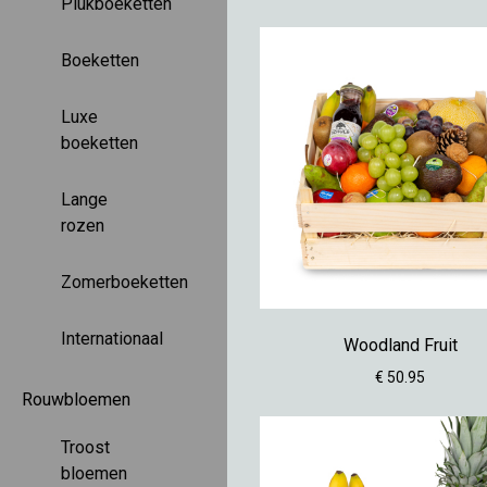
Plukboeketten
Boeketten
Luxe
boeketten
Lange
rozen
Zomerboeketten
Internationaal
Woodland Fruit
€ 50.95
Rouwbloemen
Troost
bloemen